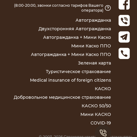
(8:00-20:00, звонки согласно тарифов Вашего
оператора)
Автогражданка
Двухсторонняя Автогражданка
Автогражданка + Мини Каско
Мини Каско ППО
Автогражданка + Мини Каско ППО
Зеленая карта
Туристическое страхование
Medical insurance of foreign citizens
КАСКО
Добровольное медицинское страхование
КАСКО 50/50
Мини КАСКО
COVID-19
0735600090
© 2003–
2026
Страховая компания «Саламандра»