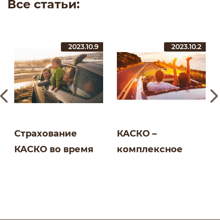
Все статьи:
2023.10.9
2023.10.2
Страхование
КАСКО –
КАСКО во время
комплексное
путешествий |
страхование для
Блог СК
авто | Блог СК
Salamandra
Salamandra