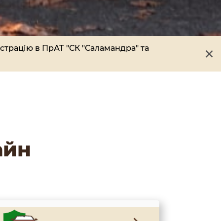
×
страцію в ПрАТ "СК "Саламандра" та
айн