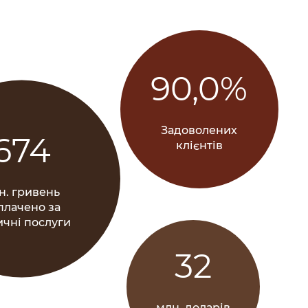
90,0%
Задоволених
674
клієнтів
н. гривень
плачено за
чні послуги
32
млн. доларів