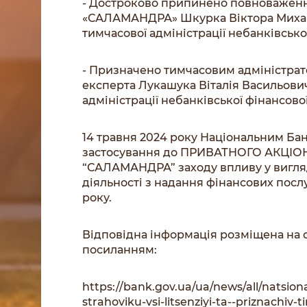
- Достроково припинено повноваженн
«САЛАМАНДРА» Шкурка Віктора Михайл
тимчасової адміністрації небанківської
- Призначено тимчасовим адміністр
експерта Лукашука Віталія Васильович
адміністрації небанківської фінансової
14 травня 2024 року Національним Б
застосування до ПРИВАТНОГО АКЦІ
“САЛАМАНДРА” заходу впливу у вигля
діяльності з надання фінансових послу
року.
Відповідна інформація розміщена на с
посиланням:
https://bank.gov.ua/ua/news/all/natsion
strahoviku-vsi-litsenziyi-ta--priznachiv