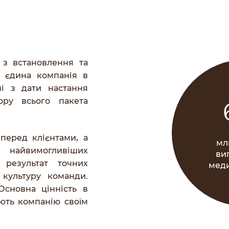
 з встановлення та
і єдина компанія в
ні з дати настання
ору всього пакета
перед клієнтами, а
мл
м найвимогливіших
ви
 результат точних
меди
 культуру команди.
Основна цінність в
ують компанію своїм