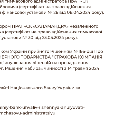
я тимчасового адміністратора ПрАТ «СК
овича (сертифікат на право здійснення
 фінансової установи № 26 від 08.04.2024 року).
атором ПРАТ «СК «САЛАМАНДРА» незалежного
а (сертифікат на право здійснення тимчасової
 установи № 30 від 23.05.2024 року).
анком України прийнято Рішенням №166-рш Про
ОНЕРНОГО ТОВАРИСТВА “СТРАХОВА КОМПАНІЯ
ді анулювання ліцензій на провадження
г. Рішення набирає чинності з 14 травня 2024
айті Національного банку України за
alniy-bank-uhvaliv-rishennya-anulyuvati-
-timchasovu-administratsiyu