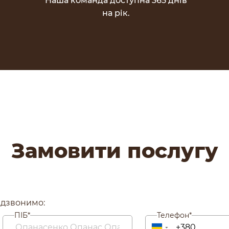
Наша команда доступна 365 днів
на рік.
Замовити послугу
едзвонимо:
ПІБ*
Телефон*
▼