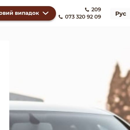
209
овий випадок
Рус
073 320 92 09