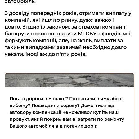
автомобіль.
З досвіду попередніх років, отримати виплату у
компаній, які йшли з ринку, дуже важко і
довго. Згідно із законом, за страхові компанії-
банкрути повинно платити МТСБУ з фондів, які
формують компанії, але, на жаль, виплати за
такими випадками зазвичай необхідно довго
чекати, іноді аж до п'яти років.
Погані дороги в Україні? Потрапили в яму або в
вибоїну? Пошкодили ходову? Домогтися від
автодору компенсації неможливо? Купіть наш
продукт, який покриє вам ві затрати по ремонту
Вашого автомобіля від поганих доріг.