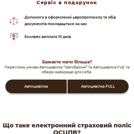
Сервіс в подарунок
Допомога в оформленні європротоколу та збір
документів покладається на нас
Експрес виплата 10 днів
Бажаєте мати більше?
Переглянь умови Автоцивілка ”АвтоБроня” та Автоцивiлка Full, та
обери найкраще для себе.
Автоцивілка
Автоцивілка FULL
Що таке електронний страховий поліс
ОСЦПВ?