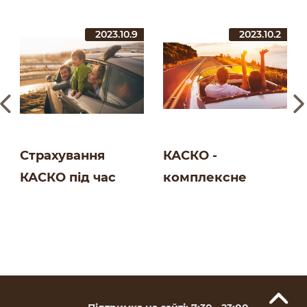
2023.10.9
2023.10.2
Страхування
КАСКО -
КАСКО під час
комплексне
подорожей | Блог
страхування для
СК Salamandra
авто | Блог СК
Salamandra