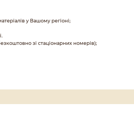
атеріалів у Вашому регіоні;
і.
безкоштовно зі стаціонарних номерів);