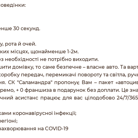
поведінки:
енше 30 секунд.
, рота й очей.
ьких місцях, щонайменше 1-2м.
ез необхідності не потрібно виходити.
ити домівку, то саме безпечне – власне авто. Та вар
коробку передач, перемикачі повороту та світла, ру
ня. СК "Саламандра" пропонує Вам – пакет «автоци
ремо, + 0 франшиза в подарунок без доплати. Це зн
ний асистанс працює для вас цілодобово 24/7/365.
ками коронавірусної інфекції;
егіоні;
захворювання на COVID-19