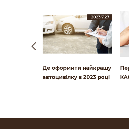
2023.10.2
2023.7.27
мплексне
Де оформити найкращу
Пер
 для авто |
автоцивілку в 2023 році
КА
amandra
| Блог СК Salamandra
Бл