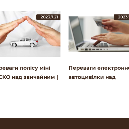
2023.7.21
2023.
еваги полісу міні
Переваги електронн
СКО над звичайним |
автоцивілки над
ог СК Salamandra
паперовою | Блог СК
Salamandra