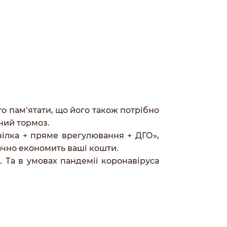
то пам’ятати, що його також потрібно
чний тормоз.
вілка + пряме врегулювання + ДГО»,
ачно економить ваші кошти.
 Та в умовах пандемії коронавіруса