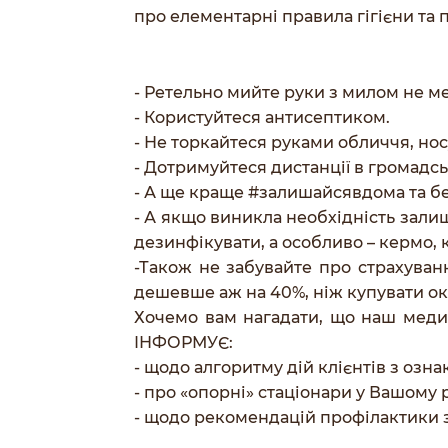
про елементарні правила гігієни та 
- Ретельно мийте руки з милом не м
- Користуйтеся антисептиком.
- Не торкайтеся руками обличчя, носу
- Дотримуйтеся дистанції в громадс
- А ще краще
#залишайсявдома
та б
- А якщо виникла необхідність залиш
дезинфікувати, а особливо – кермо, 
-Також не забувайте про страхуван
дешевше аж на 40%, ніж купувати ок
Хочемо вам нагадати, що наш медич
ІНФОРМУЄ:
- щодо алгоритму дій клієнтів з озна
- про «опорні» стаціонари у Вашому р
- щодо рекомендацій профілактики 