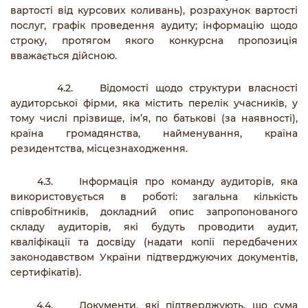
вартості від курсових коливань), розрахунок вартості
послуг, графік проведення аудиту; інформацію щодо
строку, протягом якого конкурсна пропозиція
вважається дійсною.
4.2. Відомості щодо структури власності
аудиторської фірми, яка містить перелік учасників, у
тому числі прізвище, ім’я, по батькові (за наявності),
країна громадянства, найменування, країна
резидентства, місцезнаходження.
4.3. Інформація про команду аудиторів, яка
використовується в роботі: загальна кількість
співробітників, докладний опис запропонованого
складу аудиторів, які будуть проводити аудит,
кваліфікації та досвіду (надати копії передбачених
законодавством України підтверджуючих документів,
сертифікатів).
4.4. Документи, які підтверджують, що сума